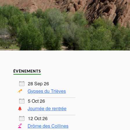
ÉVÈNEMENTS
28 Sep 26
Gypses du Trièves
5 Oct 26
Journée de rentrée
12 Oct 26
Drôme des Collines