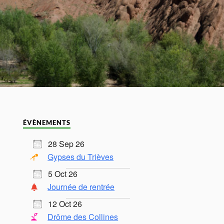
ÉVÈNEMENTS
28 Sep 26
Gypses du Trièves
5 Oct 26
Journée de rentrée
12 Oct 26
Drôme des Collines