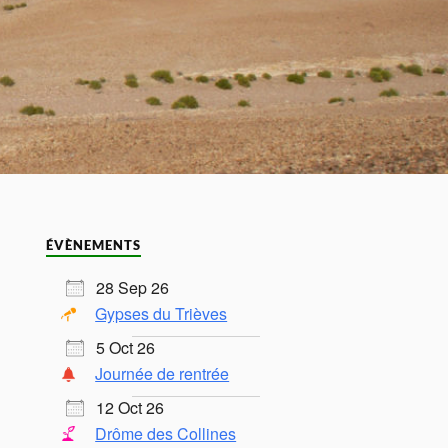
ÉVÈNEMENTS
28 Sep 26
Gypses du Trièves
5 Oct 26
Journée de rentrée
12 Oct 26
Drôme des Collines