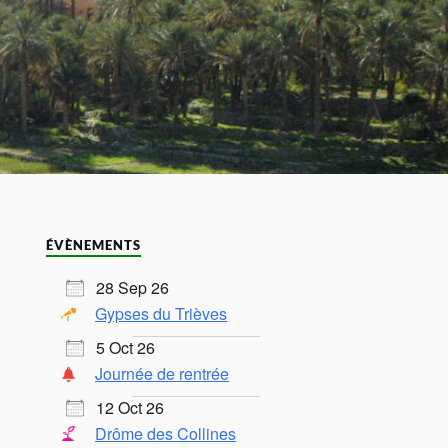
ÉVÈNEMENTS
28 Sep 26
Gypses du Trièves
5 Oct 26
Journée de rentrée
12 Oct 26
Drôme des Collines