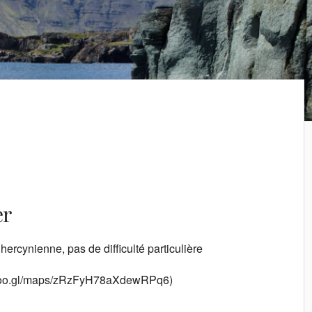
er
rcynienne, pas de difficulté particulière
://goo.gl/maps/zRzFyH78aXdewRPq6)