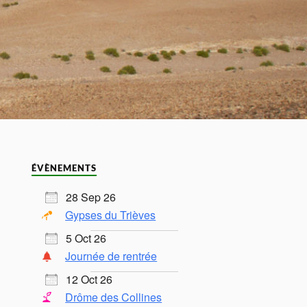
ÉVÈNEMENTS
28 Sep 26
Gypses du Trièves
5 Oct 26
Journée de rentrée
12 Oct 26
Drôme des Collines