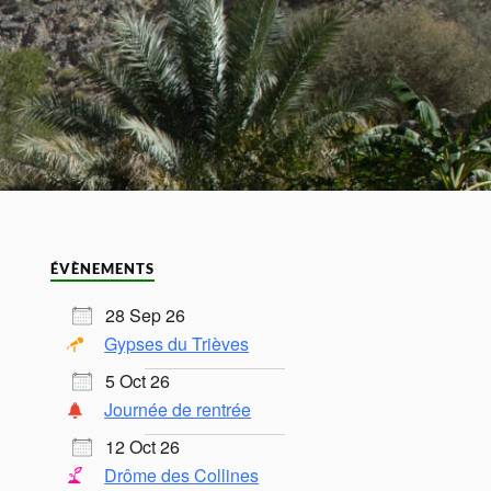
ÉVÈNEMENTS
28 Sep 26
Gypses du Trièves
5 Oct 26
Journée de rentrée
12 Oct 26
Drôme des Collines