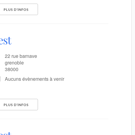
PLUS D’INFOS
est
22 rue barnave
grenoble
38000
Aucuns évènements à venir
PLUS D’INFOS
nements ?