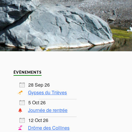
ÉVÈNEMENTS
28 Sep 26
Gypses du Trièves
5 Oct 26
Journée de rentrée
12 Oct 26
Drôme des Collines