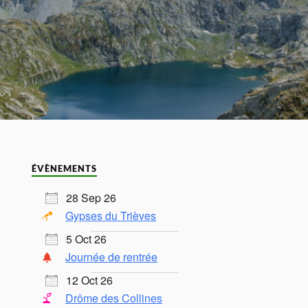
ÉVÈNEMENTS
28 Sep 26
Gypses du Trièves
5 Oct 26
Journée de rentrée
12 Oct 26
Drôme des Collines