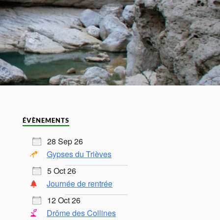
ÉVÈNEMENTS
28 Sep 26
Gypses du Trièves
5 Oct 26
Journée de rentrée
12 Oct 26
Drôme des Collines