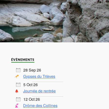
ÉVÈNEMENTS
28 Sep 26
Gypses du Trièves
5 Oct 26
Journée de rentrée
12 Oct 26
Drôme des Collines